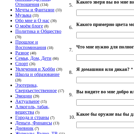
Какого зверя вы во мне в
Отношения
5.
(134)
Мечты и Фантазии
(33)
Музыка
(33)
Обо мне и О нас
(39)
Какого примерно цвета м
О моём блоге
(8)
6.
Политика и Общество
(70)
Прошлое и
Что мне нужно для полног
Воспоминания
(18)
7.
Разное
(40)
Семья, Дом, Дети
(66)
Спорт
(26)
Увлечения и Хобби
Я домашняя или дикая?
*
(20)
8.
Школа и образование
(28)
Эзотерика,
Сверхъестественное
(17)
Вы видите во мне добро и
9.
Эмоции
(29)
Актуальное
(15)
Алкоголь, табак,
вещества
(5)
Какое бы оружие вы бы д
10.
Города и страны
(7)
Деньги, Финансы
(13)
Дневник
(7)
Журналы, Радио, ТВ