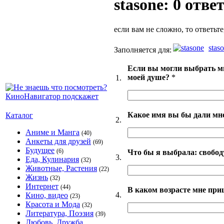
stasone: 0 отве
если вам не сложно, то ответьте
stas
Заполняется для:
Если вы могли выбрать м
моей душе?
*
1.
Какое имя вы бы дали мне
Каталог
2.
Аниме и Манга
(40)
Анкеты для друзей
(69)
Будущее
(6)
Что бы я выбрала: свободу
3.
Еда, Кулинария
(32)
Животные, Растения
(22)
Жизнь
(32)
Интернет
(44)
В каком возрасте мне при
4.
Кино, видео
(23)
Красота и Мода
(32)
Литература, Поэзия
(39)
Любовь, Дружба,