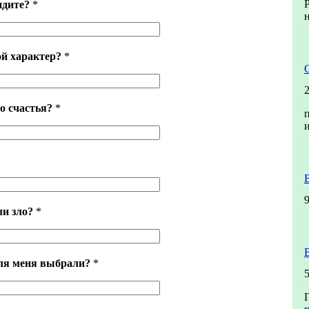
идите?
*
ой характер?
*
о счастья?
*
ли зло?
*
ля меня выбрали?
*