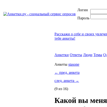
Логин
Пароль
Расскажи о себе и своих увлеч
тебе анкеты!
Анкетки
Ответы
Люди
Темы
О
Анкеты
stasone
←
пред. анкета
след. анкета
→
(9 из 16)
Какой вы меня