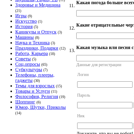
(11)
Какая погода больше все
Здоровье и Медицина
11.
(21)
Игры
(9)
Искусство
(1)
Какие отрицательные чер
История
(5)
12.
Каникулы и Отпуск
(3)
Машины
(8)
Наука и Техника
(3)
Какая музыка или песня с
Праздники, Подарки
(12)
13.
Работа, Карьера
(18)
Советы
(5)
Соц.опросы
Данные для регистрации
(65)
Субкультуры
(7)
Логин
Телефоны, плееры,
гаджеты
(30)
Темы для взрослых
(15)
Товары и Услуги
(11)
Пароль
Философия, Религия
(19)
Шоппинг
(6)
Юмор, Шутки, Приколы
(14)
Ник
Докажите, что вы не робот!