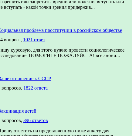
Разрешить или запретить, вредно или полезно, вступать или
не вступать - какой точки зрения придержив...
Социальная проблема проституции в российском обществе
24 вопроса,
1021 ответ
пишу курсовую, для этого нужно провести социологическое
исследование. ПОМОГИТЕ ПОЖАЛУЙСТА! всё анони...
Ваше отношение к СССР
9 вопросов,
1822 ответа
Вакцинация детей
5 вопросов,
396 ответов
Прошу ответить на представленную ниже анкету для