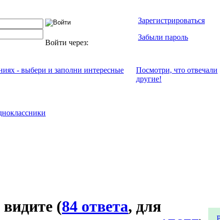
Зарегистрироваться
Забыли пароль
Войти через:
ениях - выбери и заполни интересные
Посмотри, что отвeчали
другие!
дноклассники
 видите
(
84 ответа
, для