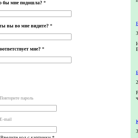
го бы мне подошла?
*
ты вы во мне видите?
*
оответствует мне?
*
Повторите пароль
E-mail
 Введите код с картинки
*