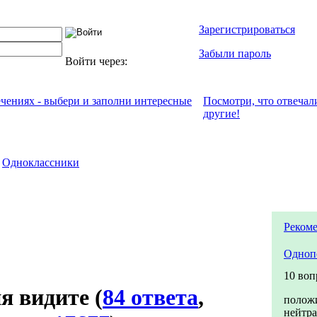
Зарегистрироваться
Забыли пароль
Войти через:
ечениях - выбери и заполни интересные
Посмотри, что отвeчал
другие!
Одноклассники
Рекоме
Одноп
10 воп
я видите
(
84 ответа
,
полож
нейтр