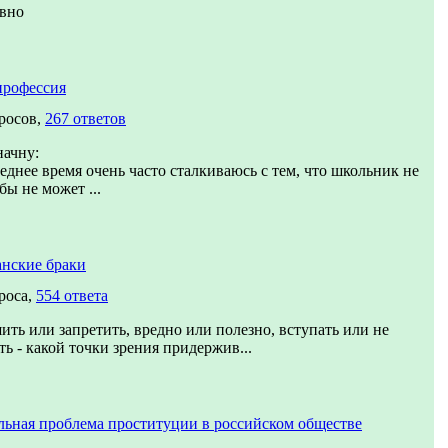
ивно
профессия
росов,
267 ответов
начну:
еднее время очень часто сталкиваюсь с тем, что школьник не
 бы не может ...
нские браки
роса,
554 ответа
ить или запретить, вредно или полезно, вступать или не
ть - какой точки зрения придержив...
ьная проблема проституции в российском обществе