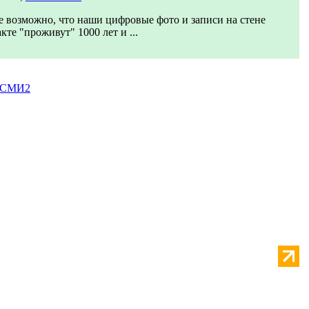
 возможно, что наши цифровые фото и записи на стене
кте "проживут" 1000 лет и ...
 СМИ2