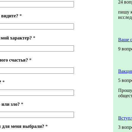
24 воп
пишу к
 видите?
*
иссле
 мой характер?
*
Ваше 
9 вопр
ного счастья?
*
Вакци
5 вопр
?
*
Прошу 
общест
 или зло?
*
Вступ
ы для меня выбрали?
*
3 вопр