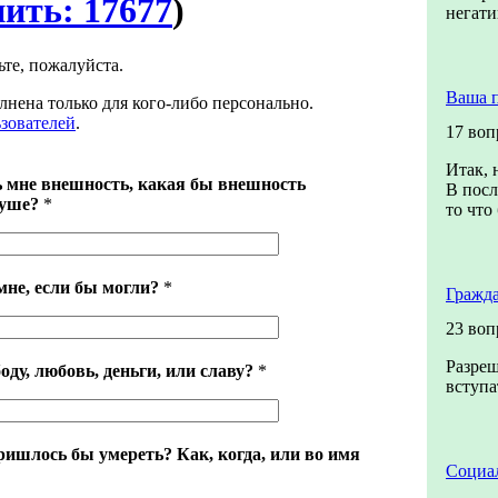
нить: 17677
)
негат
ьте, пожалуйста.
Ваша 
лнена только для кого-либо персонально.
ьзователей
.
17 воп
Итак, 
 мне внешность, какая бы внешность
В посл
душе?
*
то что
мне, если бы могли?
*
Гражда
23 воп
Разреш
оду, любовь, деньги, или славу?
*
вступа
ришлось бы умереть? Как, когда, или во имя
Социал