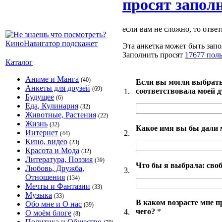
просят запол
если вам не сложно, то ответ
Эта анкетка может быть запо
Заполнить просят
17677 пол
Каталог
Аниме и Манга
(40)
Если вы могли выбрать
Анкеты для друзей
(69)
соответствовала моей 
1.
Будущее
(6)
Еда, Кулинария
(32)
Животные, Растения
(22)
Жизнь
(32)
Какое имя вы бы дали 
Интернет
2.
(44)
Кино, видео
(23)
Красота и Мода
(32)
Литература, Поэзия
(39)
Что бы я выбрала: своб
Любовь, Дружба,
3.
Отношения
(134)
Мечты и Фантазии
(33)
Музыка
(33)
В каком возрасте мне п
Обо мне и О нас
(39)
чего?
*
4.
О моём блоге
(8)
Политика и Общество