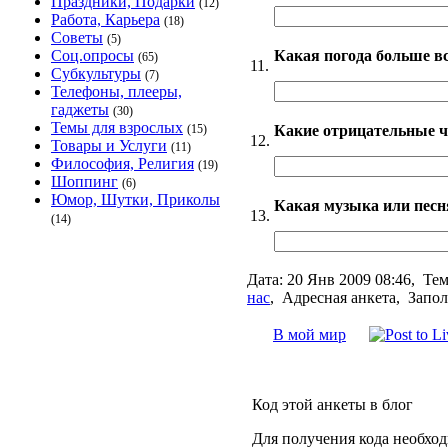
Праздники, Подарки
(12)
Работа, Карьера
(18)
Советы
(5)
Какая погода больше в
Соц.опросы
(65)
11.
Субкультуры
(7)
Телефоны, плееры,
гаджеты
(30)
Темы для взрослых
Какие отрицательные ч
(15)
12.
Товары и Услуги
(11)
Философия, Религия
(19)
Шоппинг
(6)
Юмор, Шутки, Приколы
Какая музыка или песн
13.
(14)
Дата:
20 Янв 2009 08:46,
Тем
нас
,
Адресная анкета, Запол
В мой мир
Код этой анкеты в блог
Для получения кода необхо