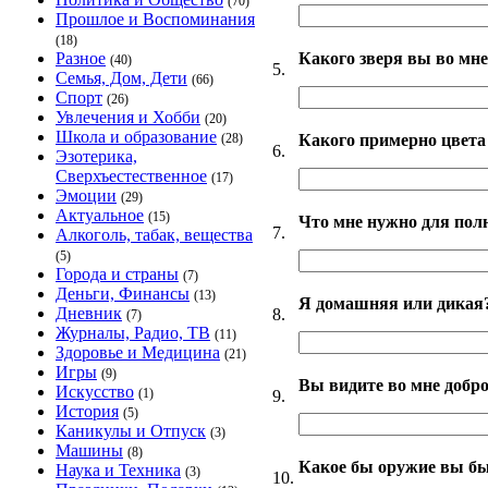
(70)
Прошлое и Воспоминания
(18)
Какого зверя вы во мне
Разное
(40)
5.
Семья, Дом, Дети
(66)
Спорт
(26)
Увлечения и Хобби
(20)
Школа и образование
Какого примерно цвета
(28)
6.
Эзотерика,
Сверхъестественное
(17)
Эмоции
(29)
Актуальное
(15)
Что мне нужно для пол
7.
Алкоголь, табак, вещества
(5)
Города и страны
(7)
Деньги, Финансы
(13)
Я домашняя или дикая
Дневник
8.
(7)
Журналы, Радио, ТВ
(11)
Здоровье и Медицина
(21)
Игры
(9)
Вы видите во мне добро
Искусство
(1)
9.
История
(5)
Каникулы и Отпуск
(3)
Машины
(8)
Какое бы оружие вы б
Наука и Техника
(3)
10.