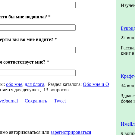
Изучен
сего бы мне подошла?
*
Букрид
22 воп
ерты вы во мне видите?
*
Расска
книг в
я соответствует мне?
*
Крафт
ы:
обо мне
,
для блога
,
Раздел каталога:
Обо мне и О
34 воп
няется для девушек, 13 вопросов
Здравс
Сохранить
Tweet
более 
Имейл
димо авторизоваться или
зарегистрироваться
9 вопр