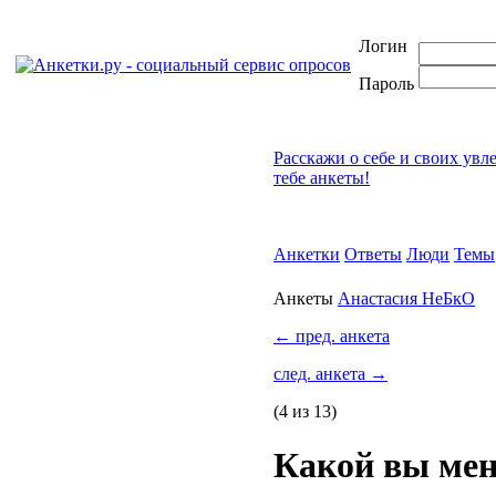
Логин
Пароль
Расскажи о себе и своих увл
тебе анкеты!
Анкетки
Ответы
Люди
Темы
Анкеты
Анастасия НеБкО
←
пред. анкета
след. анкета
→
(4 из 13)
Какой вы мен