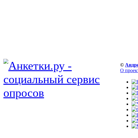
©
Андр
О проек