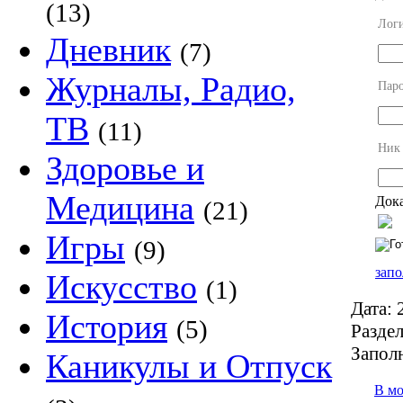
(13)
Лог
Дневник
(7)
Журналы, Радио,
Пар
ТВ
(11)
Ник
Здоровье и
Медицина
Дока
(21)
Игры
(9)
запо
Искусство
(1)
Дата:
2
История
(5)
Раздел
Запол
Каникулы и Отпуск
В м