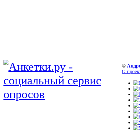
©
Андр
О проек