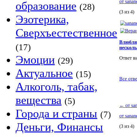
от sana
образование
(28)
(3 из 4)
Эзотерика,
Сверхъестественное
Влюбляд
(17)
несколь
Эмоции
Ответ в
(29)
Актуальное
(15)
Все отве
Алкоголь, табак,
вещества
(5)
←
от sa
Города и страны
(7)
от sana
Деньги, Финансы
(3 из 4)