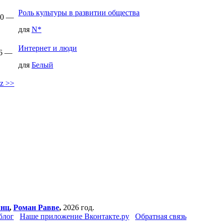
Роль культуры в развитии общества
:50 —
для
N*
Интернет и люди
06 —
для
Белый
z >>
янц
,
Роман Равве
,
2026 год.
блог
Наше приложение Вконтакте.ру
Обратная связь