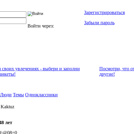
Зарегистрироваться
Забыли пароль
Войти через:
и своих увлечениях - выбери и заполни
Посмотри, что о
анкеты!
другие!
Люди
Темы
Одноклассники
 Kaktuz
48 лет
#:@08=0