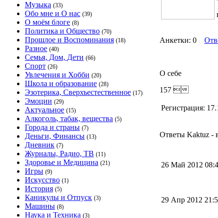
Музыка
(33)
Обо мне и О нас
(39)
О моём блоге
(8)
Политика и Общество
(70)
Прошлое и Воспоминания
Анкетки: 0
Отв
(18)
Разное
(40)
Семья, Дом, Дети
(66)
Спорт
(26)
О себе
Увлечения и Хобби
(20)
Школа и образование
(28)
157 
Эзотерика, Сверхъестественное
(17)
Эмоции
(29)
Регистрация:
17.
Актуальное
(15)
Алкоголь, табак, вещества
(5)
Города и страны
(7)
Ответы Kaktuz - 
Деньги, Финансы
(13)
Дневник
(7)
Журналы, Радио, ТВ
(11)
Здоровье и Медицина
(21)
26 Май 2012 08
Игры
(9)
Искусство
(1)
История
(5)
Каникулы и Отпуск
(3)
29 Апр 2012 21
Машины
(8)
Наука и Техника
(3)