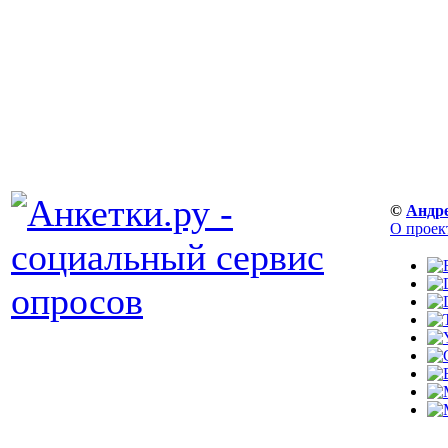
©
Андр
О проек