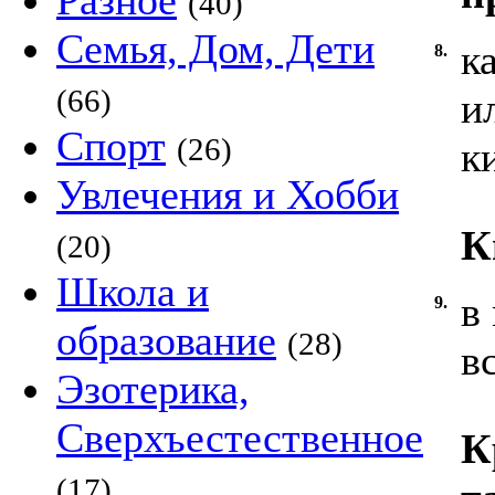
Разное
(40)
Семья, Дом, Дети
к
8.
(66)
и
Спорт
(26)
к
Увлечения и Хобби
К
(20)
Школа и
в
9.
образование
(28)
в
Эзотерика,
Сверхъестественное
К
(17)