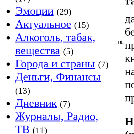
т
Эмоции
(29)
д
Актуальное
(15)
б
Алкоголь, табак,
п
10.
вещества
(5)
к
Города и страны
(7)
н
Деньги, Финансы
п
(13)
п
Дневник
(7)
Журналы, Радио,
Н
ТВ
(11)