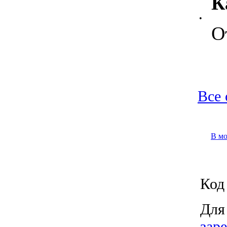
К
•
О
Все 
В м
Код 
Для
зар