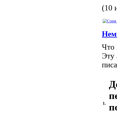
(10 
Нем
Что 
Эту 
пис
Д
п
1.
п