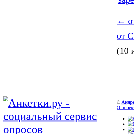
←
о
от 
(10 
©
Андр
О проек