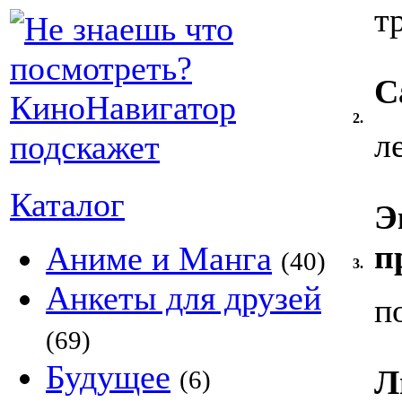
т
С
2.
л
Каталог
Э
п
Аниме и Манга
(40)
3.
Анкеты для друзей
п
(69)
Будущее
Л
(6)