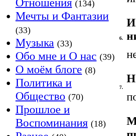
Отношения
(134)
Мечты и Фантазии
И
(33)
н
6.
Музыка
(33)
н
Обо мне и О нас
(39)
О моём блоге
(8)
Н
Политика и
7.
Общество
п
(70)
Прошлое и
М
Воспоминания
(18)
п