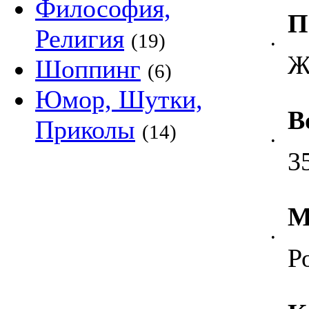
Философия,
П
Религия
(19)
•
Ж
Шоппинг
(6)
Юмор, Шутки,
В
Приколы
(14)
•
3
М
•
Р