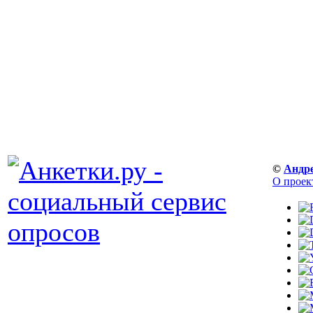
©
Андр
О проек