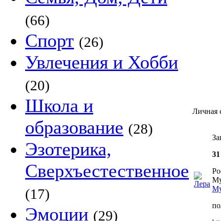
(66)
Спорт
(26)
Увлечения и Хобби
(20)
Школа и
Личная 
образование
(28)
За
Эзотерика,
31
Сверхъестественное
Ро
Му
Му
(17)
по
Эмоции
(29)