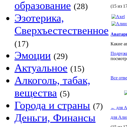
образование
(28)
(15 из 1
Эзотерика,
Сверхъестественное
Аватар
(17)
Какие а
Эмоции
Подруж
(29)
посмотре
Актуальное
(15)
Алкоголь, табак,
Все отв
вещества
(5)
Города и страны
(7)
←
для А
Деньги, Финансы
для Али
(15 из 1