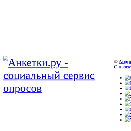
©
Андр
О проек