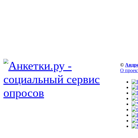
©
Андр
О проек