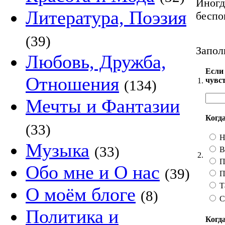
Иногд
Литература, Поэзия
беспо
(39)
Запол
Любовь, Дружба,
Если 
Отношения
чувст
1.
(134)
Мечты и Фантазии
Когда
(33)
Н
Музыка
(33)
В
2.
П
Обо мне и О нас
(39)
П
Т
О моём блоге
(8)
С
Политика и
Когда