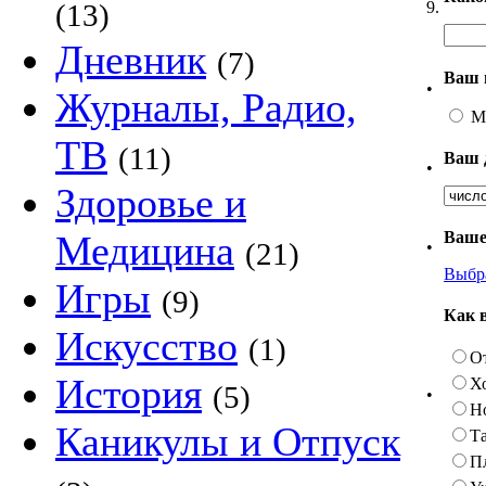
9.
(13)
Дневник
(7)
Ваш 
•
Журналы, Радио,
М
ТВ
(11)
Ваш 
•
Здоровье и
Ваше
Медицина
(21)
•
Выбр
Игры
(9)
Как 
Искусство
(1)
О
История
Х
(5)
•
Н
Каникулы и Отпуск
Та
П