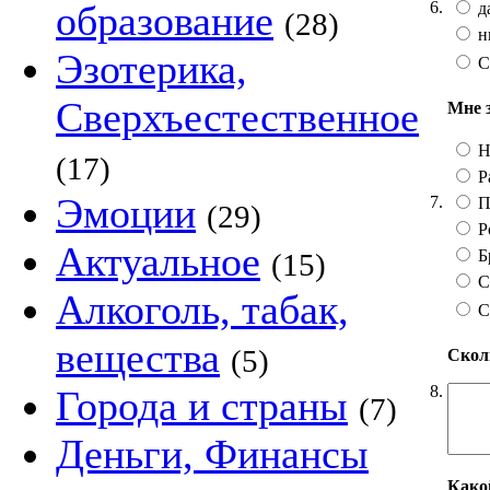
6.
образование
да
(28)
ни
Эзотерика,
С
Сверхъестественное
Мне 
Н
(17)
Р
Эмоции
7.
П
(29)
Р
Актуальное
Бр
(15)
С
Алкоголь, табак,
С
вещества
(5)
Сколь
8.
Города и страны
(7)
Деньги, Финансы
Како