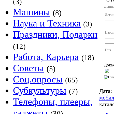
(3)
У
Данны
Машины
(8)
Логи
Наука и Техника
(3)
Праздники, Подарки
Парол
(12)
Ник
Работа, Карьера
(18)
Советы
Докаж
(5)
Соц.опросы
(65)
Субкультуры
(7)
Дата:
мобил
Телефоны, плееры,
катало
гаджеты
(30)