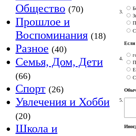
Общество
(70)
Б
3.
З
Прошлое и
П
С
Воспоминания
(18)
Если 
Разное
(40)
г
Семья, Дом, Дети
4.
П
Ес
(66)
С
Спорт
(26)
Обычн
Увлечения и Хобби
5.
(20)
Школа и
Иногд