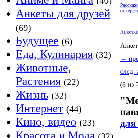
(40)
Расскаж
Анкеты для друзей
интерес
(69)
Анкетк
Будущее
(6)
Анке
Еда, Кулинария
(32)
←
пре
Животные,
след.
Растения
(22)
(6 из 
Жизнь
(32)
"Ме
Интернет
(44)
нав
Кино, видео
(23)
для
Красота и Мода
(32)