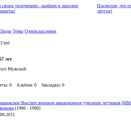
и своих увлечениях - выбери и заполни
Посмотри, что о
анкеты!
другие!
Люди
Темы
Одноклассники
 Глеб
57 лет
пол Мужской
еты: 0 Альбом: 0 Закладки: 0
лашовское Высшее военное авиационное училище летчиков (БВ
викова
(1986 - 1990)
.06.2011