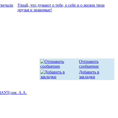
твeчали
Узнай, что думают о тебе, о себе и о жизни твои
друзья и знакомые!
Отправить
сообщение
Добавить в
закладки
ВАУЛ) им. А.А.