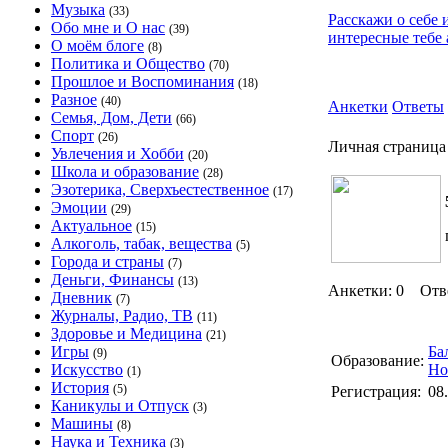
Музыка
(33)
Расскажи о себе 
Обо мне и О нас
(39)
интересные тебе 
О моём блоге
(8)
Политика и Общество
(70)
Прошлое и Воспоминания
(18)
Разное
(40)
Анкетки
Ответы
Семья, Дом, Дети
(66)
Спорт
(26)
Личная страница
Увлечения и Хобби
(20)
Школа и образование
(28)
Эзотерика, Сверхъестественное
(17)
Эмоции
(29)
Актуальное
(15)
Алкоголь, табак, вещества
(5)
Города и страны
(7)
Деньги, Финансы
(13)
Анкетки: 0 Отв
Дневник
(7)
Журналы, Радио, ТВ
(11)
Здоровье и Медицина
(21)
Игры
Ба
(9)
Образование:
Искусство
Но
(1)
История
(5)
Регистрация:
08
Каникулы и Отпуск
(3)
Машины
(8)
Наука и Техника
(3)