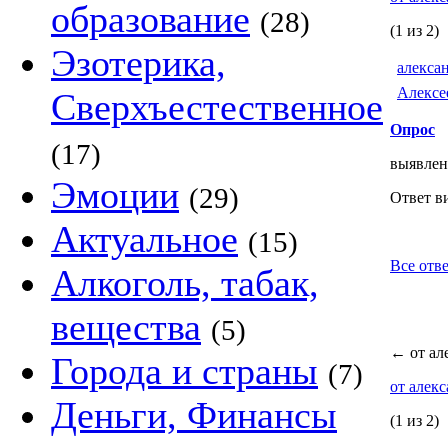
образование
(28)
(1 из 2)
Эзотерика,
алекса
Алексе
Сверхъестественное
Опрос
(17)
выявлен
Эмоции
(29)
Ответ в
Актуальное
(15)
Все отве
Алкоголь, табак,
вещества
(5)
←
от ал
Города и страны
(7)
от алек
Деньги, Финансы
(1 из 2)