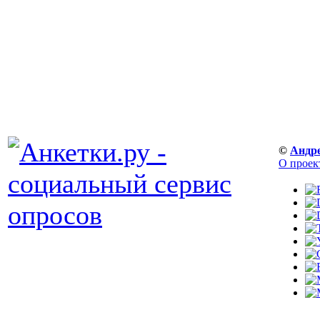
©
Андр
О проек