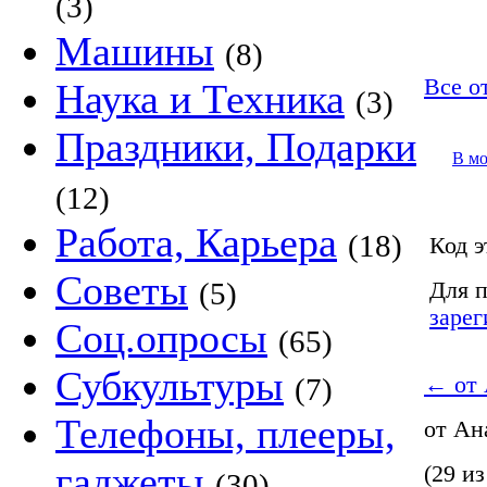
(3)
Машины
(8)
Все о
Наука и Техника
(3)
Праздники, Подарки
В м
(12)
Работа, Карьера
(18)
Код э
Советы
(5)
Для п
зарег
Соц.опросы
(65)
Субкультуры
(7)
←
от 
Телефоны, плееры,
от Ан
гаджеты
(29 из
(30)