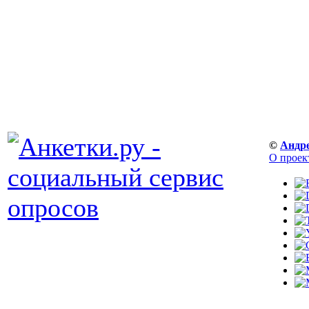
©
Андр
О проек