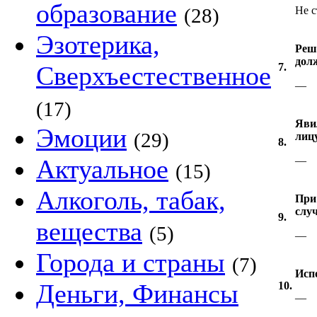
образование
(28)
Не с
Эзотерика,
Реши
дол
Сверхъестественное
7.
—
(17)
Яви
Эмоции
(29)
лиц
8.
Актуальное
—
(15)
Алкоголь, табак,
При
слу
9.
вещества
(5)
—
Города и страны
(7)
Исп
Деньги, Финансы
10.
—