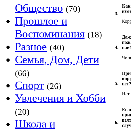
Общество
Как 
(70)
изм
3.
Прошлое и
Кор
Воспоминания
(18)
Даж
пож
Разное
(40)
4.
наи
Семья, Дом, Дети
Чин
(66)
Прих
кор
Спорт
5.
(26)
нет
Нет
Увлечения и Хобби
(20)
Есл
приш
Школа и
взя
6.
слу