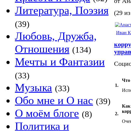
от Ан
Литература, Поэзия
(29 из
(39)
Любовь, Дружба,
Иван К
корру
Отношения
(134)
упра
Мечты и Фантазии
Социо
(33)
Что
Музыка
1.
(33)
Испо
Обо мне и О нас
(39)
Как
О моём блоге
кор
(8)
2.
Очен
Политика и