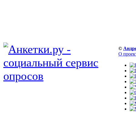
©
Андр
О проек