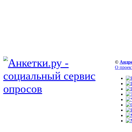
©
Андр
О проек