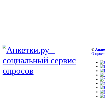
©
Андр
О проек