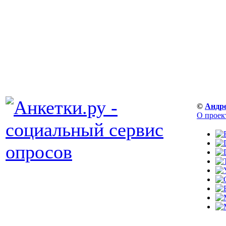
©
Андр
О проек