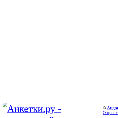
©
Андр
О проек