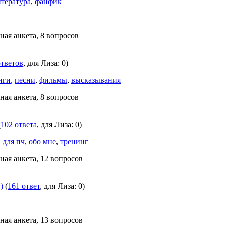
итература
,
фанфик
ная анкета, 8 вопросов
ответов
, для Лиза: 0)
иги
,
песни
,
фильмы
,
высказывания
ная анкета, 8 вопросов
(
102 ответа
, для Лиза: 0)
,
для пч
,
обо мне
,
тренинг
ная анкета, 12 вопросов
)
(
161 ответ
, для Лиза: 0)
ная анкета, 13 вопросов