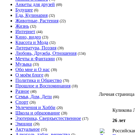
Анкеты для друзей
(69)
Будущее
(6)
Еда, Кулинария
(32)
Животные, Растения
(22)
Жизнь
(32)
Интернет
(44)
Кино, видео
(23)
Красота и Мода
(32)
Литература, Поэзия
(39)
Любовь, Дружба, Отношения
(134)
Мечты и Фантазии
(33)
Музыка
(33)
Обо мне и О нас
(39)
О моём блоге
(8)
Политика и Общество
(70)
Прошлое и Воспоминания
(18)
Разное
(40)
Личная страница
Семья, Дом, Дети
(66)
Спорт
(26)
Увлечения и Хобби
(20)
Куликова 
Школа и образование
(28)
Эзотерика, Сверхъестественное
(17)
26 лет
Эмоции
(29)
Актуальное
(15)
Российская
Алкоголь, табак, вещества