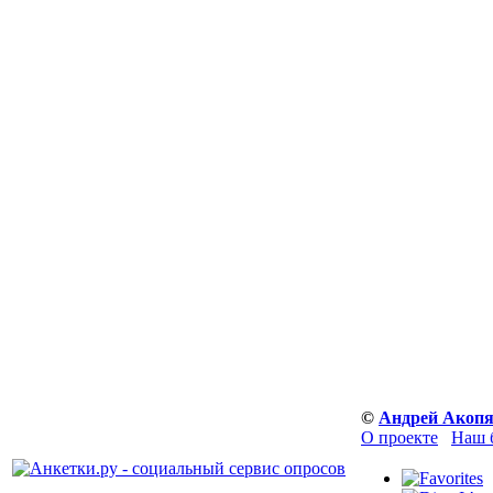
©
Андрей Акоп
О проекте
Наш 