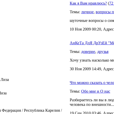
Как я Вам нравлюсь?
(
72
Темы:
личное
,
вопросы п
шуточные вопросы о симп
10 Ноя 2009 00:20, Адрес
АнКеТа ДлЯ ДрУзЕй "Мо
Темы:
доверие
,
друзья
Хочу узнать насколько м
30 Ноя 2009 14:49, Адрес
 Лиза
Что можно сказать о чел
Темы:
Обо мне и О нас
Лиза
Разбираетесь ли вы в лю
человека по внешности...
 Федерация / Республика Карелия /
19 Сен 2010 03:46, Адрес