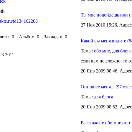
дск
ий
Ты мне подойдёшь или н
takte.ru/id134162208
27 Ноя 2010 15:26, Адрес
ты: 0 Альбом: 0 Закладки: 0
Какой вы меня видите
(
8
Темы:
обо мне
,
для блога
03.2011
если вам не сложно, то о
20 Янв 2009 08:46, Адрес
Опишите меня...
(
97 отв
Темы:
для блога
20 Янв 2009 08:52, Адрес
Расскажите обо мне ист