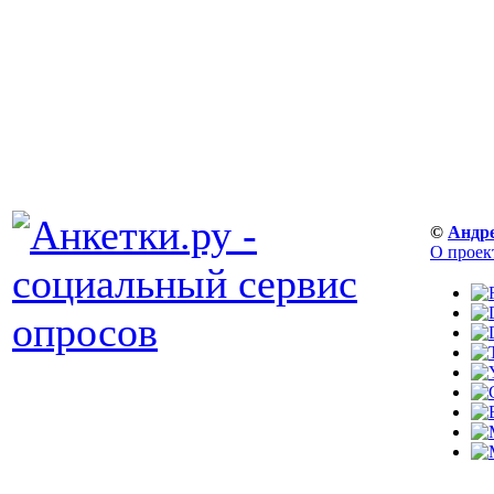
©
Андр
О проек