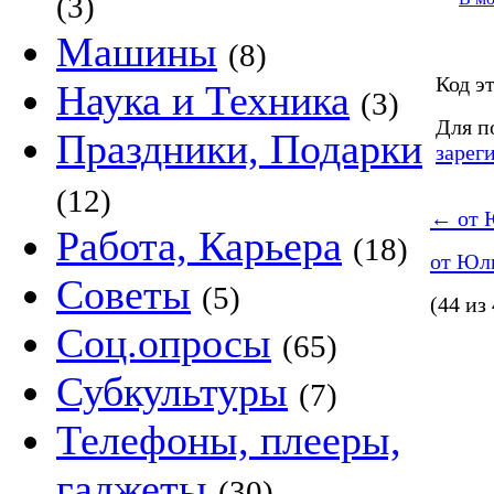
(3)
Машины
(8)
Код эт
Наука и Техника
(3)
Для п
Праздники, Подарки
зарег
(12)
←
от 
Работа, Карьера
(18)
от Юл
Советы
(5)
(44 из
Соц.опросы
(65)
Субкультуры
(7)
Телефоны, плееры,
гаджеты
(30)