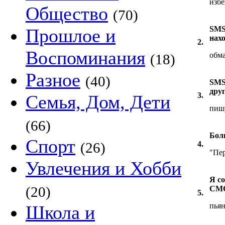
изб
Общество
(70)
SMS 
Прошлое и
нахо
2.
Воспоминания
обм
(18)
Разное
(40)
SMS 
друг
3.
Семья, Дом, Дети
пишу
(66)
Боль
Спорт
(26)
4.
"Пер
Увлечения и Хобби
Я со
(20)
СМС
5.
пья
Школа и