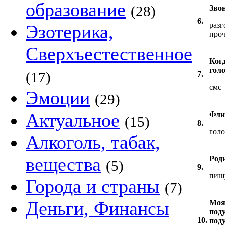
образование
(28)
Звон
6.
разг
Эзотерика,
проч
Сверхъестественное
Когд
гол
(17)
7.
смс
Эмоции
(29)
Актуальное
Флир
(15)
8.
голо
Алкоголь, табак,
вещества
Род
(5)
9.
пишу
Города и страны
(7)
Деньги, Финансы
Моя
под
10.
под