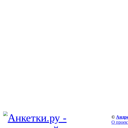
©
Андр
О проек