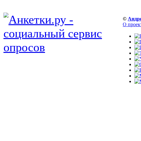
©
Андр
О проек