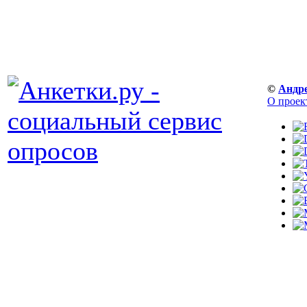
©
Андр
О проек