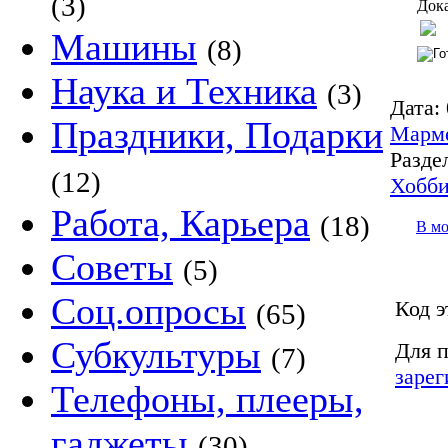
(3)
Дока
Машины
(8)
Наука и Техника
(3)
Дата:
Праздники, Подарки
Марм
Разде
(12)
Хобб
Работа, Карьера
(18)
В м
Советы
(5)
Соц.опросы
Код э
(65)
Субкультуры
Для п
(7)
зарег
Телефоны, плееры,
гаджеты
(30)