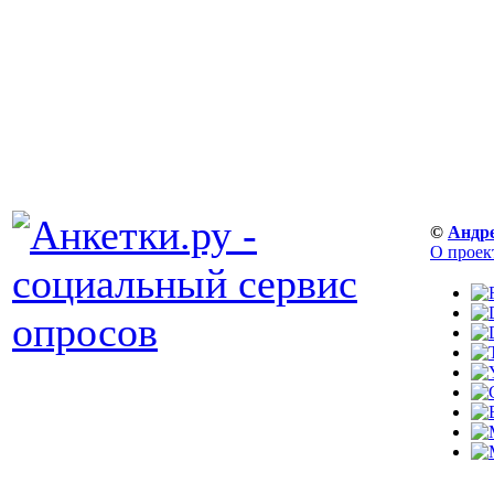
©
Андр
О проек