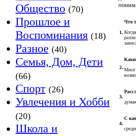
поним
Общество
(70)
Прошлое и
Что 
Воспоминания
Когда
1.
(18)
разли
завис
Разное
(40)
Семья, Дом, Дети
Каки
2.
Много
(66)
возмо
Спорт
(26)
Расс
3.
Увлечения и Хобби
думаю
(20)
С как
4.
Школа и
средн