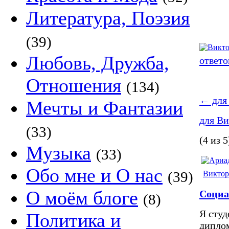
Литература, Поэзия
(39)
Любовь, Дружба,
ответо
Отношения
(134)
←
для
Мечты и Фантазии
для В
(33)
(4 из 5
Музыка
(33)
Обо мне и О нас
(39)
Виктор
О моём блоге
Социа
(8)
Я студ
Политика и
диплом