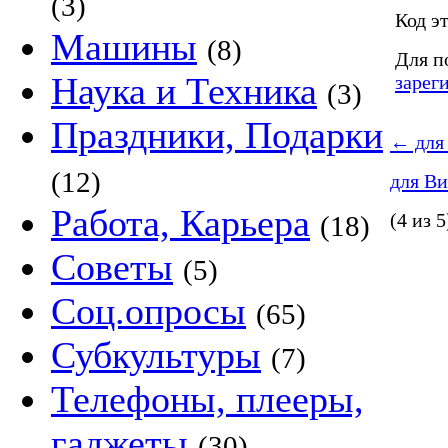
(3)
Код эт
Машины
(8)
Для п
Наука и Техника
зарег
(3)
Праздники, Подарки
←
для
(12)
для В
Работа, Карьера
(4 из 5
(18)
Советы
(5)
Соц.опросы
(65)
Субкультуры
(7)
Телефоны, плееры,
гаджеты
(30)