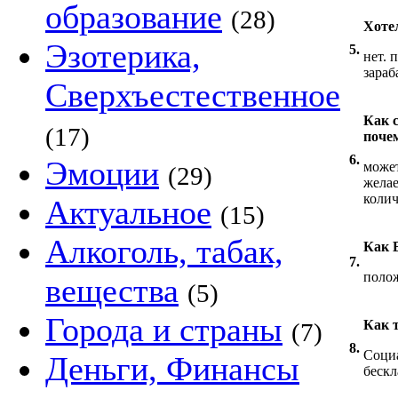
образование
(28)
Хоте
Эзотерика,
5.
нет. 
зараб
Сверхъестественное
Как 
(17)
поче
6.
Эмоции
может
(29)
желае
колич
Актуальное
(15)
Алкоголь, табак,
Как 
7.
поло
вещества
(5)
Города и страны
Как 
(7)
8.
Социа
Деньги, Финансы
бескл