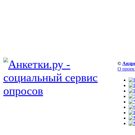
©
Андр
О проек