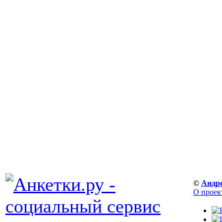
©
Андр
О проек