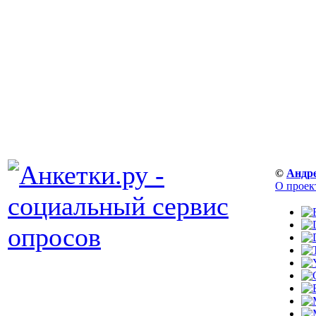
©
Андр
О проек