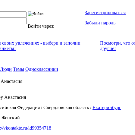
Зарегистрироваться
Забыли пароль
Войти через:
и своих увлечениях - выбери и заполни
Посмотри, что о
анкеты!
другие!
Люди
Темы
Одноклассники
 Анастасия
у Анастасия
сийская Федерация / Свердловская область /
Екатеринбург
 Женский
p://vkontakte.ru/id99354718