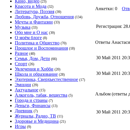
Кино, видео
(23)
Красота и Мода
(32)
Анкетки: 0
Отв
Литература, Поэзия
(39)
Любовь, Дружба, Отношения
(134)
Мечты и Фантазии
(33)
Регистрация:
28.
Музыка
(33)
Обо мне и О нас
(39)
О моём блоге
(8)
Ответы Анастасия
Политика и Общество
(70)
Прошлое и Воспоминания
(18)
Разное
(40)
30 Май 2011 20
Семья, Дом, Дети
(66)
Спорт
(26)
Увлечения и Хобби
(20)
30 Май 2011 20
Школа и образование
(28)
Эзотерика, Сверхъестественное
(17)
Эмоции
(29)
Актуальное
(15)
Альбом (ответы д
Алкоголь, табак, вещества
(5)
Города и страны
(7)
Деньги, Финансы
(13)
Дневник
(7)
30 Май 2011 20
Журналы, Радио, ТВ
(11)
Здоровье и Медицина
(21)
Игры
(9)