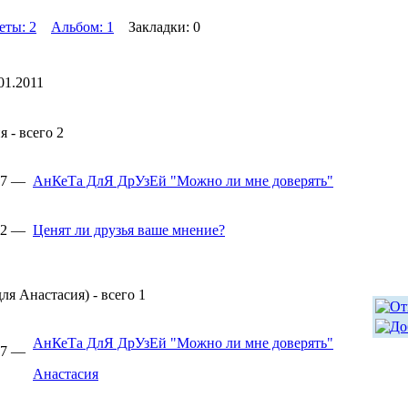
еты: 2
Альбом: 1
Закладки: 0
01.2011
 - всего 2
:37 —
АнКеТа ДлЯ ДрУзЕй "Можно ли мне доверять"
:32 —
Ценят ли друзья ваше мнение?
ля Анастасия) - всего 1
АнКеТа ДлЯ ДрУзЕй "Можно ли мне доверять"
:37 —
Анастасия