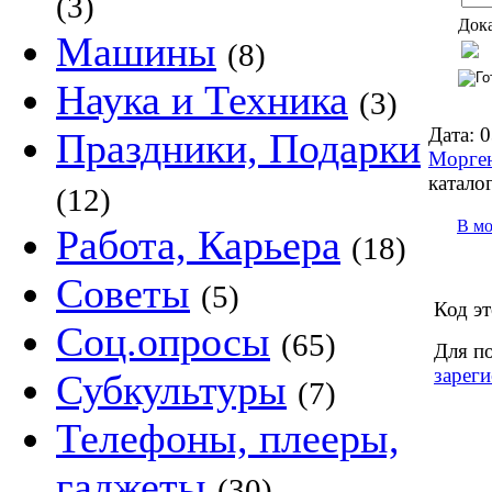
(3)
Дока
Машины
(8)
Наука и Техника
(3)
Дата:
0
Праздники, Подарки
Морге
каталог
(12)
В м
Работа, Карьера
(18)
Советы
(5)
Код эт
Соц.опросы
(65)
Для п
зареги
Субкультуры
(7)
Телефоны, плееры,
гаджеты
(30)