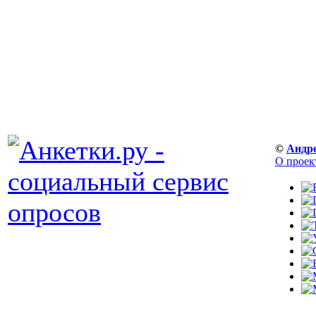
©
Андр
О проек