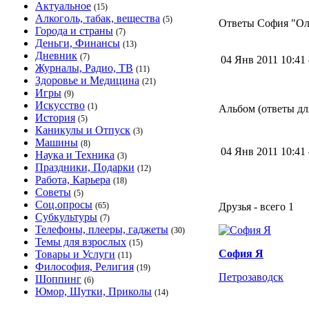
Актуальное
(15)
Алкоголь, табак, вещества
(5)
Ответы София "Олол
Города и страны
(7)
Деньги, Финансы
(13)
Дневник
(7)
04 Янв 2011 10:4
Журналы, Радио, ТВ
(11)
Здоровье и Медицина
(21)
Игры
(9)
Искусство
(1)
Альбом (ответы для
История
(5)
Каникулы и Отпуск
(3)
Машины
(8)
04 Янв 2011 10:4
Наука и Техника
(3)
Праздники, Подарки
(12)
Работа, Карьера
(18)
Советы
(5)
Соц.опросы
(65)
Друзья - всего 1
Субкультуры
(7)
Телефоны, плееры, гаджеты
(30)
Темы для взрослых
(15)
София Я
Товары и Услуги
(11)
Философия, Религия
(19)
Петрозаводск
Шоппинг
(6)
Юмор, Шутки, Приколы
(14)