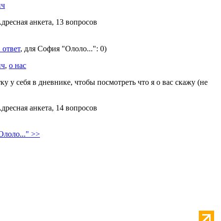
пч
Адресная анкета, 13 вопросов
 ответ
, для София "Ололо...": 0)
пч
,
о нас
ку у себя в дневнике, чтобы посмотреть что я о вас скажу (не
Адресная анкета, 14 вопросов
лоло..." >>