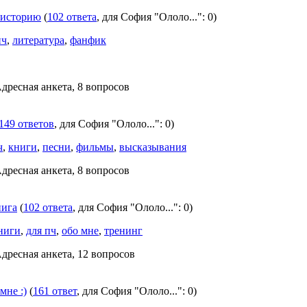
 историю
(
102 ответа
, для София "Ололо...": 0)
пч
,
литература
,
фанфик
Адресная анкета, 8 вопросов
149 ответов
, для София "Ололо...": 0)
ч
,
книги
,
песни
,
фильмы
,
высказывания
Адресная анкета, 8 вопросов
нига
(
102 ответа
, для София "Ололо...": 0)
ниги
,
для пч
,
обо мне
,
тренинг
Адресная анкета, 12 вопросов
мне :)
(
161 ответ
, для София "Ололо...": 0)