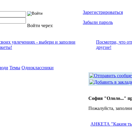
Зарегистрироваться
Забыли пароль
Войти через:
 своих увлечениях - выбери и заполни
Посмотри, что от
нкеты!
другие!
юди
Темы
Одноклассники
София "Ололо..." п
Пожалуйста, заполни
АНКЕТА "Каким ты