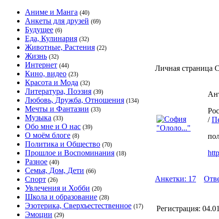
Аниме и Манга
(40)
Анкеты для друзей
(69)
Будущее
(6)
Еда, Кулинария
(32)
Животные, Растения
(22)
Жизнь
(32)
Интернет
(44)
Личная страница С
Кино, видео
(23)
Красота и Мода
(32)
Литература, Поэзия
(39)
Ан
Любовь, Дружба, Отношения
(134)
Мечты и Фантазии
(33)
Рос
Музыка
(33)
/
П
Обо мне и О нас
(39)
О моём блоге
по
(8)
Политика и Общество
(70)
Прошлое и Воспоминания
htt
(18)
Разное
(40)
Семья, Дом, Дети
(66)
Анкетки: 17
Отве
Спорт
(26)
Увлечения и Хобби
(20)
Школа и образование
(28)
Эзотерика, Сверхъестественное
(17)
Регистрация:
04.0
Эмоции
(29)