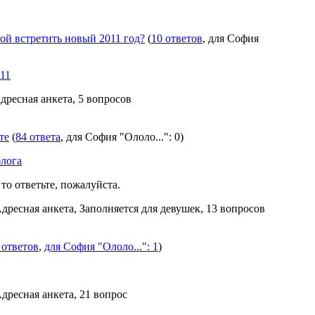
ой встретить новый 2011 год?
(
10 ответов
, для София
11
Адресная анкета, 5 вопросов
те
(
84 ответа
, для София "Ололо...": 0)
блога
 то ответьте, пожалуйста.
Адресная анкета, Заполняется для девушек, 13 вопросов
 ответов
,
для София "Ололо...": 1
)
Адресная анкета, 21 вопрос