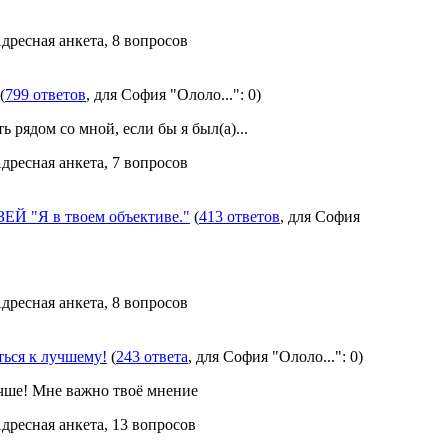
Адресная анкета, 8 вопросов
(
799 ответов
, для София "Ололо...": 0)
ь рядом со мной, если бы я был(а)...
Адресная анкета, 7 вопросов
 "Я в твоем объективе."
(
413 ответов
, для София
Адресная анкета, 8 вопросов
ься к лучшему!
(
243 ответа
, для София "Ололо...": 0)
учше! Мне важно твоё мнение
Адресная анкета, 13 вопросов