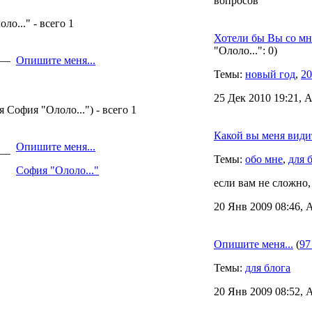
вопросов
о..." - всего 1
Хотели бы Вы со мн
"Ололо...": 0)
1 —
Опишите меня...
Темы:
новый год
,
20
25 Дек 2010 19:21, 
 София "Ололо...") - всего 1
Какой вы меня види
Опишите меня...
1 —
Темы:
обо мне
,
для 
София "Ололо..."
если вам не сложно,
20 Янв 2009 08:46, 
Опишите меня...
(
97
Темы:
для блога
20 Янв 2009 08:52, 