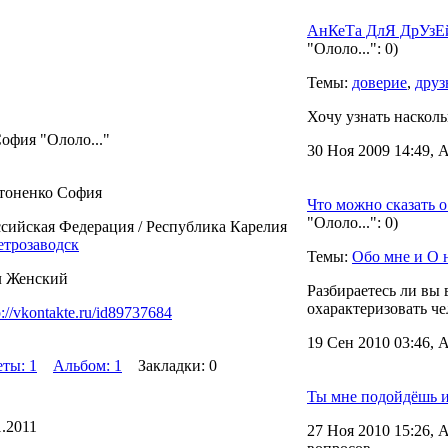
АнКеТа ДлЯ ДрУзЕй
"Ололо...": 0)
Темы:
доверие
,
друз
Хочу узнать насколь
офия "Ололо..."
30 Ноя 2009 14:49, 
тоненко София
Что можно сказать 
"Ололо...": 0)
сийская Федерация / Республика Карелия
етрозаводск
Темы:
Обо мне и О 
л Женский
Разбираетесь ли вы 
охарактеризовать че
p://vkontakte.ru/id89737684
19 Сен 2010 03:46, 
ты: 1
Альбом: 1
Закладки: 0
Ты мне подойдёшь и
1.2011
27 Ноя 2010 15:26, 