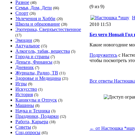
Разное
(40)
(9 из 9)
Семья, Дом, Дети
(66)
Спорт
(26)
Н
Увлечения и Хобби
(20)
Школа и образование
2010 11:53
(28)
Эзотерика, Сверхъестественное
Без чего Новый Год 
(17)
Эмоции
(29)
Какие новогодние мо
Актуальное
(15)
Алкоголь, табак, вещества
(5)
Подружитесь
с Настю
Города и страны
(7)
чтобы посмотреть это
Деньги, Финансы
(13)
Дневник
(7)
Журналы, Радио, ТВ
(11)
Здоровье и Медицина
(21)
Все ответы Настюшка
Игры
(9)
Искусство
(1)
История
(5)
Каникулы и Отпуск
(3)
Машины
(8)
Наука и Техника
(3)
Праздники, Подарки
(12)
Работа, Карьера
(18)
Советы
(5)
←
от Настюшка *ищ
Соц.опросы
(65)