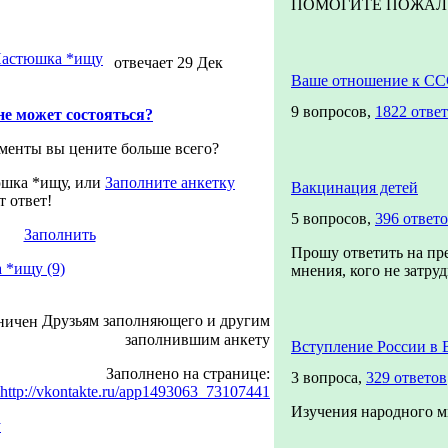
ПОМОГИТЕ ПОЖАЛУЙС
астюшка *ищу
отвечает 29 Дек
Ваше отношение к С
9 вопросов,
1822 ответ
не может состояться?
менты вы цените больше всего?
шка *ищу, или
Заполните анкетку
Вакцинация детей
т ответ!
5 вопросов,
396 ответ
Заполнить
Прошу ответить на пр
 *ищу (9)
мнения, кого не затруд
Друзьям заполняющего и другим
заполнившим анкету
Вступление России в
Заполнено на странице:
3 вопроса,
329 ответов
http://vkontakte.ru/app1493063_73107441
Изучения народного м
у