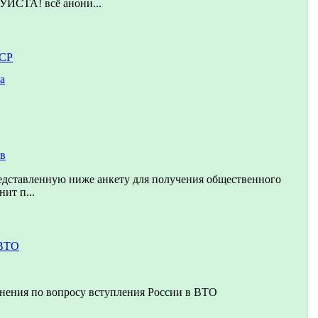
ТА! всё анони...
ССР
а
ов
едставленную ниже анкету для получения общественного
нит п...
 ВТО
нения по вопросу вступления России в ВТО