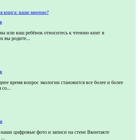
я книга: ваше мнение?
в
 вы или ваш ребёнок относитесь к чтению книг в
и вы родите...
в
днее время вопрос экологии становится все более и более
со...
ов
 наши цифровые фото и записи на стене Вконтакте
...