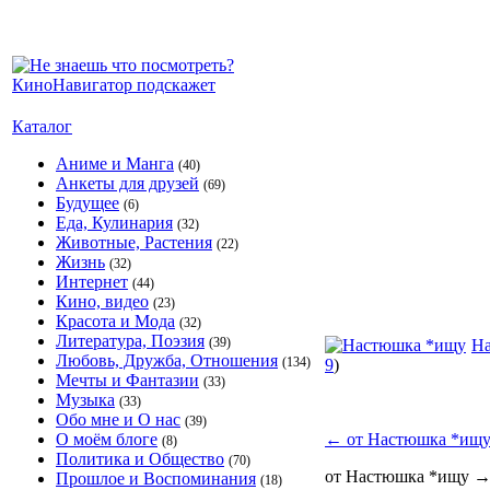
Каталог
Аниме и Манга
(40)
Анкеты для друзей
(69)
Будущее
(6)
Еда, Кулинария
(32)
Животные, Растения
(22)
Жизнь
(32)
Интернет
(44)
Кино, видео
(23)
Красота и Мода
(32)
Литература, Поэзия
(39)
Н
Любовь, Дружба, Отношения
(134)
9
)
Мечты и Фантазии
(33)
Музыка
(33)
Обо мне и О нас
(39)
О моём блоге
←
от Настюшка *ищ
(8)
Политика и Общество
(70)
от Настюшка *ищу
Прошлое и Воспоминания
(18)