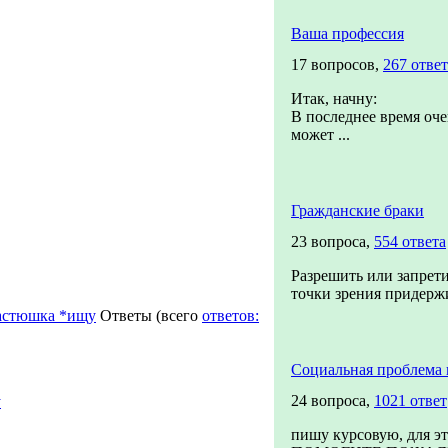
Ваша профессия
17 вопросов,
267 отве
Итак, начну:
В последнее время оче
может ...
Гражданские браки
23 вопроса,
554 ответа
Разрешить или запрети
точки зрения придержи
астюшка *ищу
Ответы
(всего
ответов:
Социальная проблема 
24 вопроса,
1021 ответ
у
пишу курсовую, для э
→