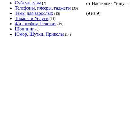
Субкультуры
от Настюшка *ищу
(7)
Телефоны, плееры, гаджеты
(30)
Темы для взрослых
(9 из 9)
(15)
Товары и Услуги
(11)
Философия, Религия
(19)
Шоппинг
(6)
Юмор, Шутки, Приколы
(14)