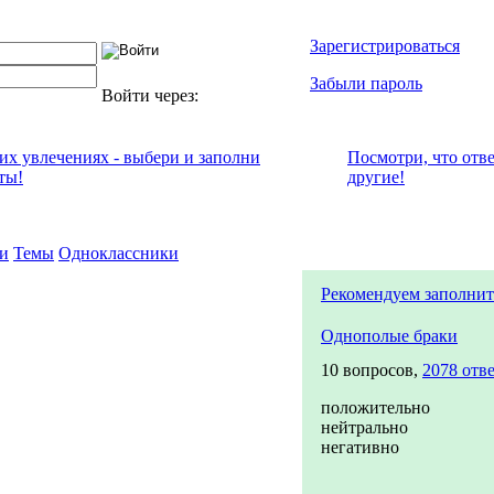
Зарегистрироваться
Забыли пароль
Войти через:
оих увлечениях - выбери и заполни
Посмотри, что отв
ты!
другие!
и
Темы
Одноклассники
Рекомендуем заполнит
Однополые браки
10 вопросов,
2078 отв
положительно
нейтрально
негативно