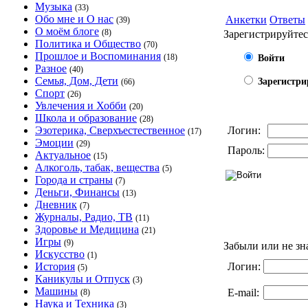
Музыка
(33)
Обо мне и О нас
Анкетки
Ответы
(39)
О моём блоге
(8)
Зарегистрируйтес
Политика и Общество
(70)
Прошлое и Воспоминания
(18)
Войти
Разное
(40)
Семья, Дом, Дети
Зарегистри
(66)
Спорт
(26)
Увлечения и Хобби
(20)
Школа и образование
(28)
Эзотерика, Сверхъестественное
Логин:
(17)
Эмоции
(29)
Пароль:
Актуальное
(15)
Алкоголь, табак, вещества
(5)
Города и страны
(7)
Деньги, Финансы
(13)
Дневник
(7)
Журналы, Радио, ТВ
(11)
Здоровье и Медицина
(21)
Игры
(9)
Забыли или не зн
Искусство
(1)
История
Логин:
(5)
Каникулы и Отпуск
(3)
Машины
E-mail:
(8)
Наука и Техника
(3)