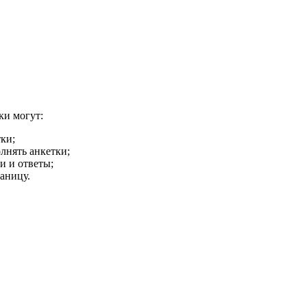
ки могут:
ки;
лнять анкетки;
и и ответы;
аницу.