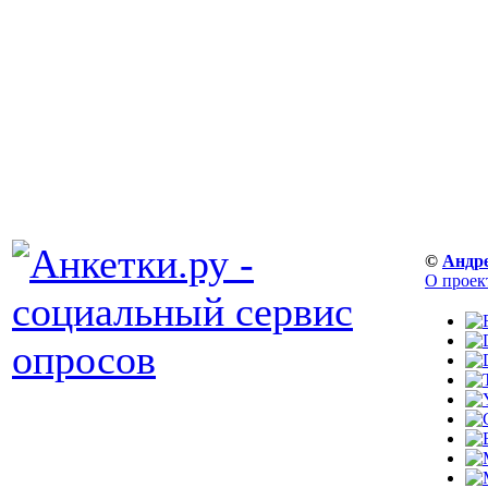
©
Андр
О проек