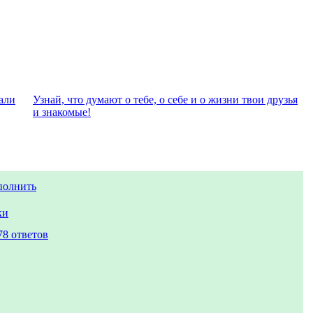
али
Узнай, что думают о тебе, о себе и о жизни твои друзья
и знакомые!
полнить
ки
78 ответов