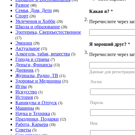
(18)
Разное
(40)
Семья, Дом, Дети
Какая я?
*
(66)
Спорт
(26)
2.
Увлечения и Хобби
Перечислите через за
(20)
Школа и образование
(28)
Эзотерика, Сверхъестественное
(17)
Эмоции
(29)
Я хороший друг?
*
Актуальное
(15)
3.
Алкоголь, табак, вещества
Перечислите через за
(5)
Города и страны
(7)
Деньги, Финансы
(13)
Дневник
(7)
Данные для регистрации
Журналы, Радио, ТВ
(11)
Здоровье и Медицина
(21)
Логин
Игры
(9)
Искусство
(1)
История
(5)
Каникулы и Отпуск
Пароль
(3)
Машины
(8)
Наука и Техника
(3)
Праздники, Подарки
(12)
Ник
Работа, Карьера
(18)
Советы
(5)