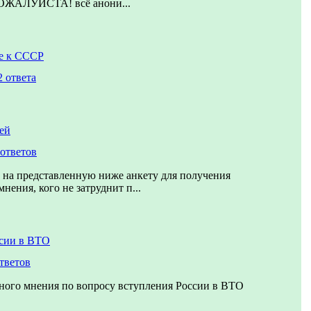
АЛУЙСТА! всё анони...
е к СССР
2 ответа
ей
 ответов
 на представленную ниже анкету для получения
нения, кого не затруднит п...
сии в ВТО
тветов
ного мнения по вопросу вступления России в ВТО