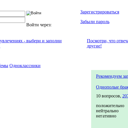
Зарегистрироваться
Забыли пароль
Войти через:
 увлечениях - выбери и заполни
Посмотри, что отвeч
!
другие!
Темы
Одноклассники
Рекомендуем за
Однополые бра
10 вопросов,
20
положительно
нейтрально
негативно