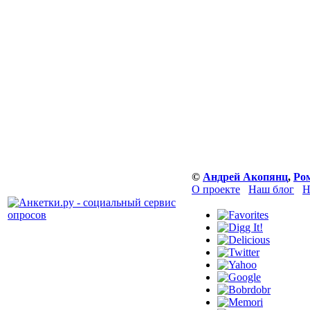
©
Андрей Акопянц
,
Ро
О проекте
Наш блог
Н