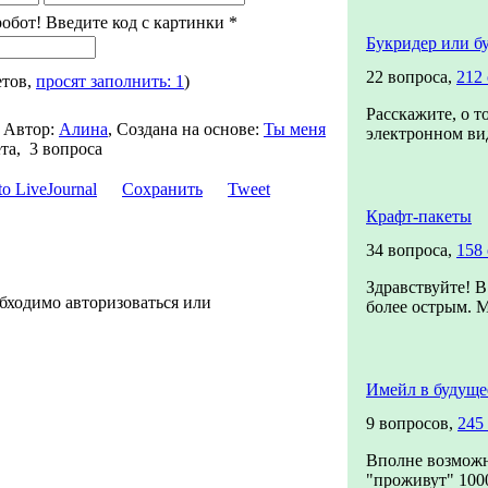
робот! Введите код с картинки
*
Букридер или б
22 вопроса,
212
етов,
просят заполнить: 1
)
Расскажите, о т
,
Автор:
Алина
,
Создана на основе:
Ты меня
электронном вид
та, 3 вопроса
Сохранить
Tweet
Крафт-пакеты
34 вопроса,
158
Здравствуйте! В
бходимо авторизоваться или
более острым. М
Имейл в будуще
9 вопросов,
245
Вполне возможн
"проживут" 1000 