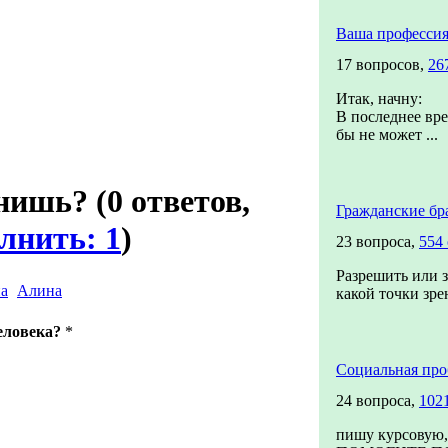
Ваша професси
17 вопросов,
26
Итак, начну:
В последнее вре
бы не может ...
енишь?
(0 ответов,
Гражданские бр
лнить: 1
)
23 вопроса,
554 
Разрешить или з
Алина
какой точки зре
еловека?
*
Социальная про
24 вопроса,
102
пишу курсовую,