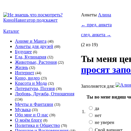
Анкеты
Алина
←
пред. анкета
Каталог
след. анкета
→
Аниме и Манга
(40)
(2 из 19)
Анкеты для друзей
(69)
Будущее
(6)
Ты меня ц
Еда, Кулинария
(32)
Животные, Растения
(22)
просят запо
Жизнь
(32)
Интернет
(44)
Кино, видео
(23)
Красота и Мода
(32)
Заполняется для:
Литература, Поэзия
(39)
Любовь, Дружба, Отношения
Ты во мене видиш ч
(134)
Мечты и Фантазии
(33)
да
Музыка
(33)
1.
Обо мне и О нас
нет
(39)
О моём блоге
(8)
не уверен
Политика и Общество
(70)
Свой вариант
Прошлое и Воспоминания