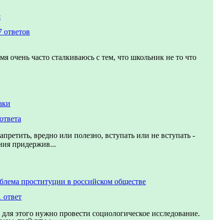
я
7 ответов
мя очень часто сталкиваюсь с тем, что школьник не то что
аки
ответа
апретить, вредно или полезно, вступать или не вступать -
ния придержив...
блема проституции в российском обществе
1 ответ
 для этого нужно провести социологическое исследование.