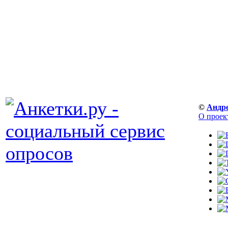
©
Андр
О проек