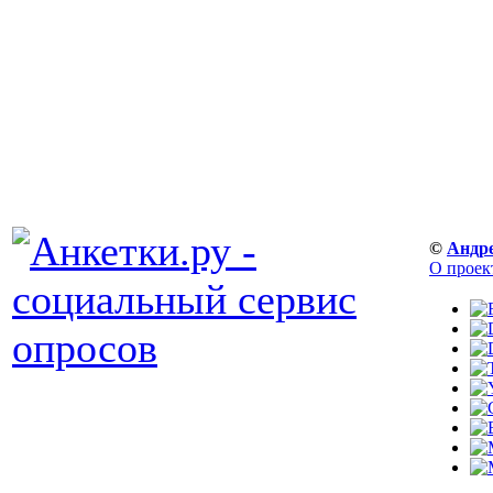
©
Андр
О проек