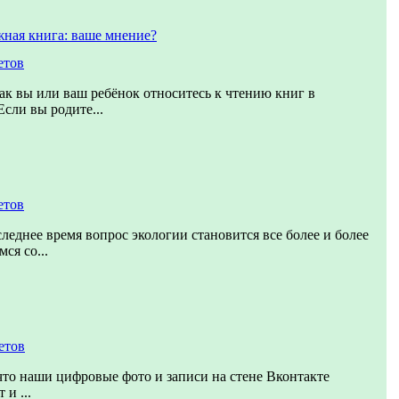
жная книга: ваше мнение?
етов
как вы или ваш ребёнок относитесь к чтению книг в
Если вы родите...
етов
следнее время вопрос экологии становится все более и более
ся со...
етов
то наши цифровые фото и записи на стене Вконтакте
 и ...