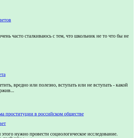
ветов
чень часто сталкиваюсь с тем, что школьник не то что бы не
ета
тить, вредно или полезно, вступать или не вступать - какой
ржив...
ма проституции в российском обществе
вет
 этого нужно провести социологическое исследование.