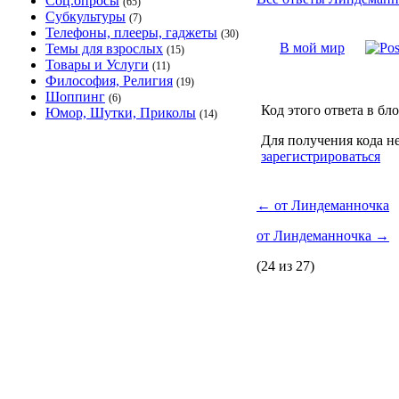
Соц.опросы
(65)
Субкультуры
(7)
Телефоны, плееры, гаджеты
(30)
В мой мир
Темы для взрослых
(15)
Товары и Услуги
(11)
Философия, Религия
(19)
Шоппинг
(6)
Код этого ответа в бло
Юмор, Шутки, Приколы
(14)
Для получения кода н
зарегистрироваться
←
от Линдеманночка
от Линдеманночка
→
(24 из 27)