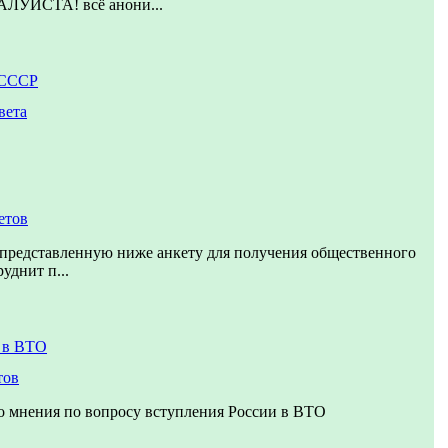
ЙСТА! всё анони...
 СССР
вета
етов
 представленную ниже анкету для получения общественного
руднит п...
 в ВТО
тов
о мнения по вопросу вступления России в ВТО