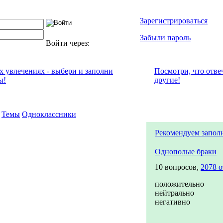
Зарегистрироваться
Забыли пароль
Войти через:
их увлечениях - выбери и заполни
Посмотри, что отвe
ы!
другие!
Темы
Одноклассники
Рекомендуем запол
Однополые браки
10 вопросов,
2078 о
положительно
нейтрально
негативно