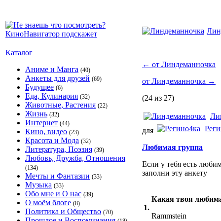
Лин
Каталог
←
от Линдеманночка
Аниме и Манга
(40)
Анкеты для друзей
(69)
от Линдеманночка
→
Будущее
(6)
Еда, Кулинария
(32)
(24 из 27)
Животные, Растения
(22)
Жизнь
(32)
Ли
Интернет
(44)
Реги
для
Кино, видео
(23)
Красота и Мода
(32)
Любимая группа
Литература, Поэзия
(39)
Любовь, Дружба, Отношения
Если у тебя есть люби
(134)
заполни эту анкету
Мечты и Фантазии
(33)
Музыка
(33)
Обо мне и О нас
(39)
Какая твоя любима
О моём блоге
(8)
1.
Политика и Общество
(70)
Rammstein
Прошлое и Воспоминания