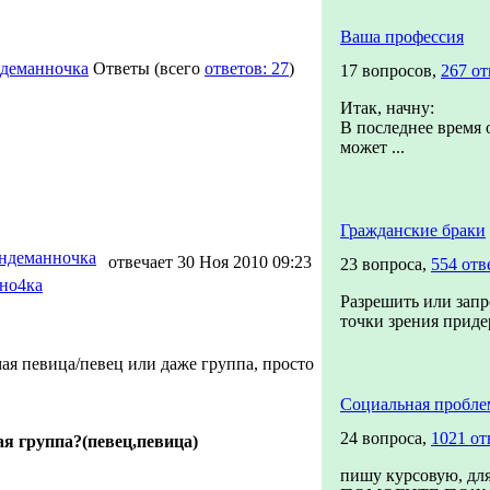
Ваша профессия
деманночка
Ответы
(всего
ответов: 27
)
17 вопросов,
267 от
Итак, начну:
В последнее время о
может ...
Гражданские браки
ндеманночка
отвечает 30 Ноя 2010 09:23
23 вопроса,
554 отв
но4ка
Разрешить или запре
точки зрения приде
мая певица/певец или даже группа, просто
Социальная пробле
24 вопроса,
1021 от
я группа?(певец,певица)
пишу курсовую, для