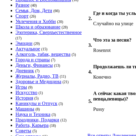
(18)
Разное
(40)
Семья, Дом, Дети
(66)
Где и когда ты ус
Спорт
(26)
2.
Увлечения и Хобби
(20)
Случайно на улице
Школа и образование
(28)
Эзотерика, Сверхъестественное
(17)
Что эта за песня?
Эмоции
(29)
3.
Актуальное
(15)
Rosenrot
Алкоголь, табак, вещества
(5)
Города и страны
(7)
Деньги, Финансы
(13)
Продолжаешь ли т
Дневник
(7)
4.
Журналы, Радио, ТВ
(11)
Конечно
Здоровье и Медицина
(21)
Игры
(9)
Искусство
(1)
А сейчас какая тво
История
(5)
певца,певицы)?
5.
Каникулы и Отпуск
(3)
Машины
Pussy
(8)
Наука и Техника
(3)
Праздники, Подарки
(12)
Работа, Карьера
(18)
Советы
(5)
Все ответы Линдеманн