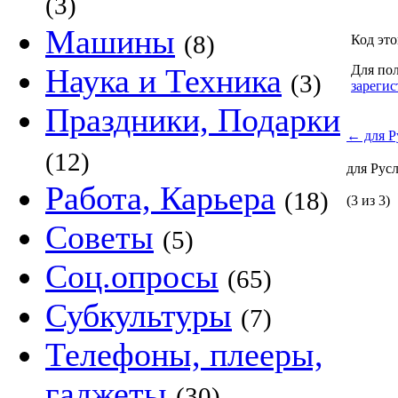
(3)
Машины
(8)
Код это
Наука и Техника
Для пол
(3)
зарегис
Праздники, Подарки
←
для Р
(12)
для Рус
Работа, Карьера
(18)
(3 из 3)
Советы
(5)
Соц.опросы
(65)
Субкультуры
(7)
Телефоны, плееры,
гаджеты
(30)