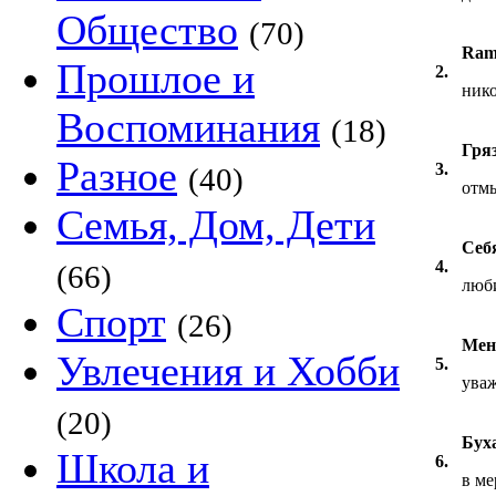
Общество
(70)
Ram
Прошлое и
2.
нико
Воспоминания
(18)
Гря
Разное
3.
(40)
отм
Семья, Дом, Дети
Себ
4.
(66)
люб
Спорт
(26)
Мен
Увлечения и Хобби
5.
ува
(20)
Бух
Школа и
6.
в ме