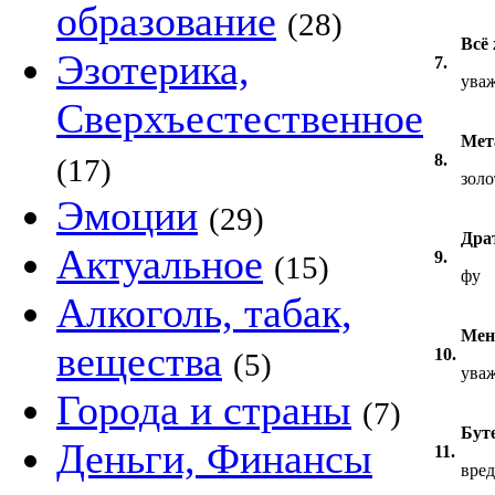
образование
(28)
Всё
Эзотерика,
7.
ува
Сверхъестественное
Мет
8.
(17)
золо
Эмоции
(29)
Дра
Актуальное
9.
(15)
фу
Алкоголь, табак,
Мен
вещества
10.
(5)
ува
Города и страны
(7)
Бут
Деньги, Финансы
11.
вре