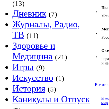
(13)
Пол
Дневник
•
(7)
Жен
Журналы, Радио,
Мес
ТВ
•
(11)
Росс
Здоровье и
О се
Медицина
(21)
•
нера
и не
Игры
(9)
Искусство
(1)
Все отв
История
(5)
Каникулы и Отпуск
В м
мир