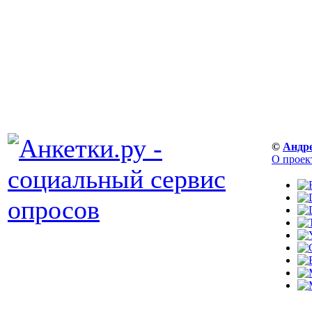
©
Андр
О проек