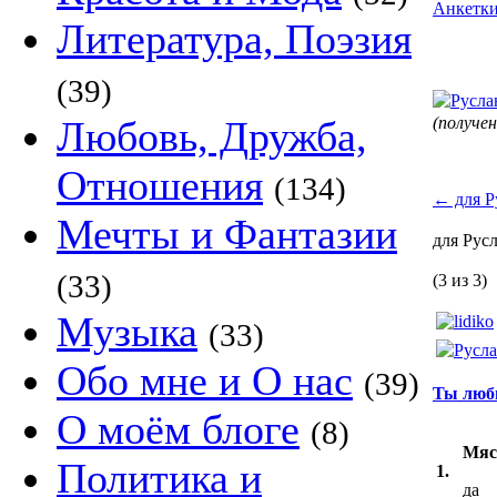
Анкетк
Литература, Поэзия
(39)
Любовь, Дружба,
(получе
Отношения
(134)
←
для Р
Мечты и Фантазии
для Рус
(33)
(3 из 3)
Музыка
(33)
Обо мне и О нас
(39)
Ты люби
О моём блоге
(8)
Мяс
Политика и
1.
да