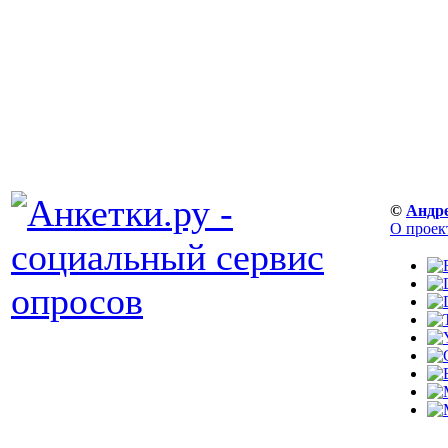
©
Андр
О проек