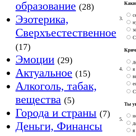
образование
Каки
(28)
с
Эзотерика,
3.
ну
Сверхъестественное
з
С
(17)
Крич
Эмоции
(29)
д
4.
Актуальное
я
(15)
в
Алкоголь, табак,
ес
С
вещества
(5)
Ты у
Города и страны
(7)
н
5.
Деньги, Финансы
д
я