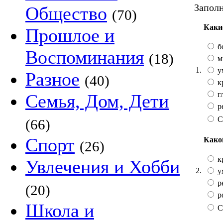
Заполн
Общество
(70)
Каки
Прошлое и
б
Воспоминания
(18)
м
1.
у
Разное
(40)
к
г
Семья, Дом, Дети
р
С
(66)
Спорт
Како
(26)
к
Увлечения и Хобби
2.
у
р
(20)
р
Школа и
С