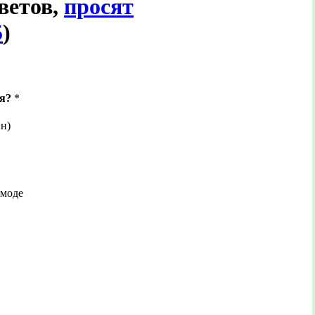
тветов,
просят
5
)
я?
*
н)
 моде