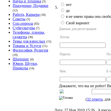
Наука и Техника
(3)
нет
Праздники, Подарки
5.
да
(12)
Работа, Карьера
(18)
я не имею права она своб
Советы
(5)
Свой вариант
Соц.опросы
(65)
Субкультуры
(7)
Данные для регистрации
Телефоны, плееры,
гаджеты
Логин
(30)
Темы для взрослых
(15)
Товары и Услуги
(11)
Философия, Религия
Пароль
По
(19)
Шоппинг
(6)
Юмор, Шутки,
Приколы
(14)
Ник
E-
Докажите, что вы не робот! В
(
32 ответа
, для
Дата:
27 Ноя 2010 15:26,
Адресна