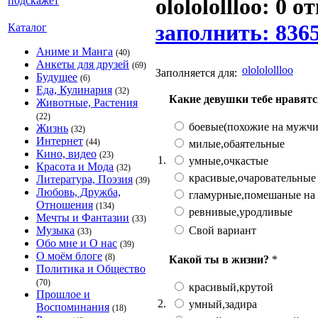
olololollloo: 0 о
заполнить: 836
Каталог
Аниме и Манга
(40)
Анкеты для друзей
(69)
olololollloo
Заполняется для:
Будущее
(6)
Еда, Кулинария
(32)
Какие девушки тебе нравятс
Животные, Растения
(22)
боевые(похожие на мужчи
Жизнь
(32)
Интернет
(44)
милые,обаятельные
Кино, видео
(23)
1.
умные,очкастые
Красота и Мода
(32)
красивые,очаровательные
Литература, Поэзия
(39)
Любовь, Дружба,
гламурные,помешаные на
Отношения
(134)
ревнивые,уродливые
Мечты и Фантазии
(33)
Свой вариант
Музыка
(33)
Обо мне и О нас
(39)
О моём блоге
(8)
Какой ты в жизни?
*
Политика и Общество
(70)
красивый,крутой
Прошлое и
2.
умный,задира
Воспоминания
(18)