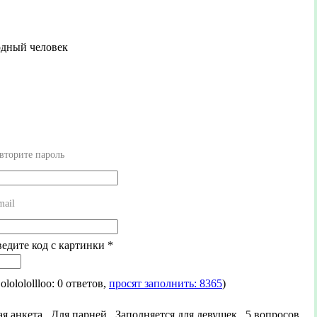
одный человек
вторите пароль
mail
ведите код с картинки
*
 olololollloo: 0 ответов,
просят заполнить: 8365
)
я анкета, Для парней, Заполняется для девушек, 5 вопросов