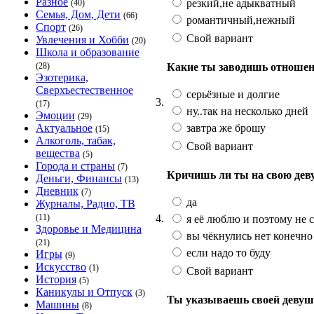
Разное
резкий,не адыкватный
(40)
Семья, Дом, Дети
(66)
романтичный,нежный
Спорт
(26)
Свой вариант
Увлечения и Хобби
(20)
Школа и образование
Какие ты заводишь отноше
(28)
Эзотерика,
Сверхъестественное
серьёзные и долгие
3.
(17)
ну..так на несколько дней
Эмоции
(29)
завтра же брошу
Актуальное
(15)
Алкоголь, табак,
Свой вариант
вещества
(5)
Города и страны
(7)
Кричишь ли ты на свою дев
Деньги, Финансы
(13)
Дневник
(7)
да
Журналы, Радио, ТВ
4.
(11)
я её люблю и поэтому не 
Здоровье и Медицина
вы чёкнулись нет конечно
(21)
если надо то буду
Игры
(9)
Искусство
(1)
Свой вариант
История
(5)
Каникулы и Отпуск
(3)
Ты указываешь своей девуш
Машины
(8)