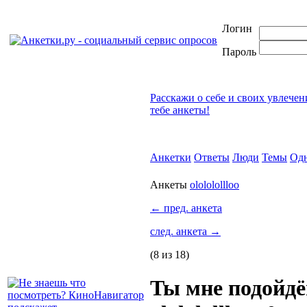
Логин
Пароль
Расскажи о себе и своих увлечен
тебе анкеты!
Анкетки
Ответы
Люди
Темы
Од
Анкеты
olololollloo
←
пред. анкета
след. анкета
→
(8 из 18)
Ты мне подойд