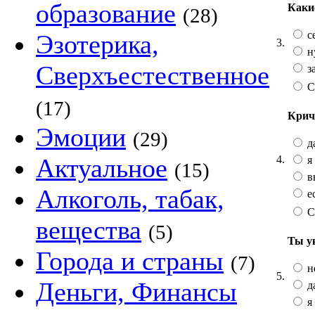
образование
Каки
(28)
с
Эзотерика,
3.
ну
Сверхъестественное
з
С
(17)
Крич
Эмоции
(29)
д
4.
Актуальное
я
(15)
в
Алкоголь, табак,
ес
С
вещества
(5)
Ты у
Города и страны
(7)
н
5.
Деньги, Финансы
д
я