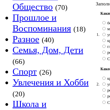
Заполн
Общество
(70)
Каки
Прошлое и
б
Воспоминания
(18)
м
1.
у
Разное
(40)
к
г
Семья, Дом, Дети
р
С
(66)
Спорт
Како
(26)
к
Увлечения и Хобби
2.
у
р
(20)
р
Школа и
С