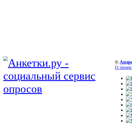
©
Андр
О проек