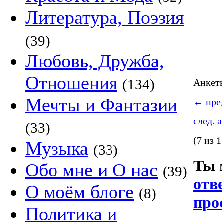
Литература, Поэзия
(39)
Любовь, Дружба,
Отношения
(134)
Анке
Мечты и Фантазии
←
пред
след. 
(33)
(7 из 1
Музыка
(33)
Ты 
Обо мне и О нас
(39)
отв
О моём блоге
(8)
про
Политика и