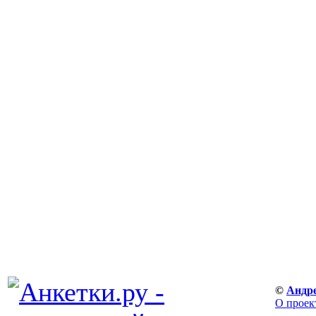
©
Андр
О проек