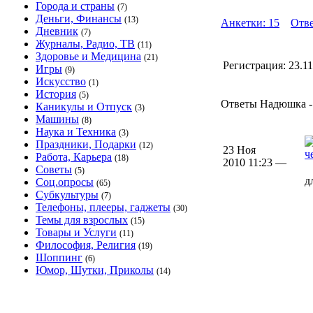
Города и страны
(7)
Деньги, Финансы
(13)
Анкетки: 15
Отве
Дневник
(7)
Журналы, Радио, ТВ
(11)
Здоровье и Медицина
(21)
Регистрация:
23.1
Игры
(9)
Искусство
(1)
История
(5)
Ответы Надюшка - 
Каникулы и Отпуск
(3)
Машины
(8)
Наука и Техника
(3)
Праздники, Подарки
(12)
23 Ноя
ч
Работа, Карьера
(18)
2010 11:23 —
Советы
(5)
д
Соц.опросы
(65)
Субкультуры
(7)
Телефоны, плееры, гаджеты
(30)
Темы для взрослых
(15)
Товары и Услуги
(11)
Философия, Религия
(19)
Шоппинг
(6)
Юмор, Шутки, Приколы
(14)