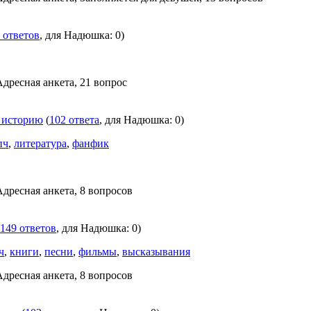
 ответов
, для Надюшка: 0)
Адресная анкета, 21 вопрос
е историю
(
102 ответа
, для Надюшка: 0)
пч
,
литература
,
фанфик
Адресная анкета, 8 вопросов
149 ответов
, для Надюшка: 0)
ч
,
книги
,
песни
,
фильмы
,
высказывания
Адресная анкета, 8 вопросов