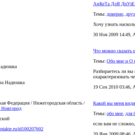
АнКеТа ДлЯ ДрУзЕй
Темы:
доверие
,
друз
Хочу узнать наскол
30 Ноя 2009 14:49, 
Что можно сказать 
Темы:
Обо мне и О 
Надюшка
Разбираетесь ли вы
охарактеризовать че
ва Надюшка
19 Сен 2010 03:46, 
кая Федерация / Нижегородская область /
Какой вы меня види
 Новгород
Темы:
обо мне
,
для 
ский
если вам не сложно,
ontakte.ru/id100207602
20 Янв 2009 08:46, 