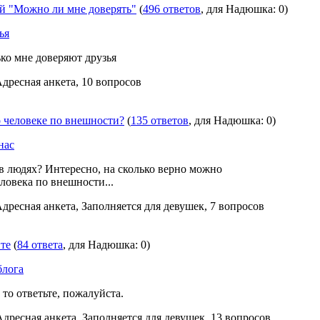
 "Можно ли мне доверять"
(
496 ответов
, для Надюшка: 0)
ья
ько мне доверяют друзья
Адресная анкета, 10 вопросов
о человеке по внешности?
(
135 ответов
, для Надюшка: 0)
нас
 в людях? Интересно, на сколько верно можно
ловека по внешности...
Адресная анкета, Заполняется для девушек, 7 вопросов
те
(
84 ответа
, для Надюшка: 0)
блога
 то ответьте, пожалуйста.
Адресная анкета, Заполняется для девушек, 13 вопросов