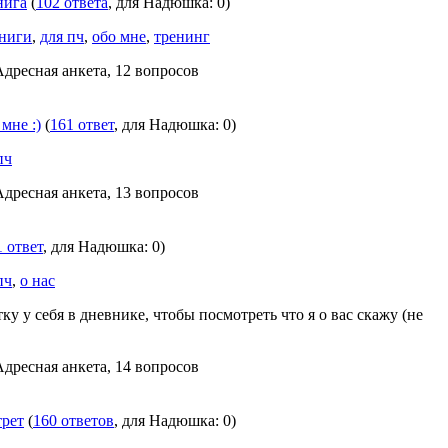
нига
(
102 ответа
, для Надюшка: 0)
ниги
,
для пч
,
обо мне
,
тренинг
Адресная анкета, 12 вопросов
мне :)
(
161 ответ
, для Надюшка: 0)
пч
Адресная анкета, 13 вопросов
1 ответ
, для Надюшка: 0)
пч
,
о нас
ку у себя в дневнике, чтобы посмотреть что я о вас скажу (не
Адресная анкета, 14 вопросов
трет
(
160 ответов
, для Надюшка: 0)