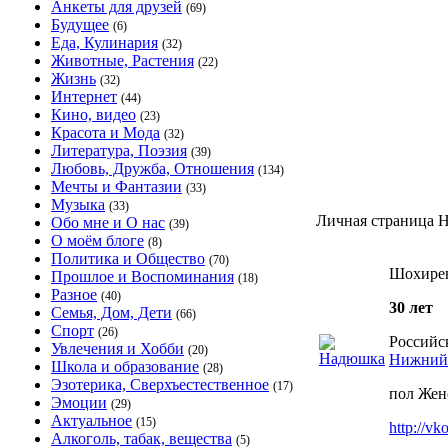
Анкеты для друзей
(69)
Будущее
(6)
Еда, Кулинария
(32)
Животные, Растения
(22)
Жизнь
(32)
Интернет
(44)
Кино, видео
(23)
Красота и Мода
(32)
Литература, Поэзия
(39)
Любовь, Дружба, Отношения
(134)
Мечты и Фантазии
(33)
Музыка
(33)
Личная страница 
Обо мне и О нас
(39)
О моём блоге
(8)
Политика и Общество
(70)
Шохире
Прошлое и Воспоминания
(18)
Разное
(40)
30 лет
Семья, Дом, Дети
(66)
Спорт
(26)
Российс
Увлечения и Хобби
(20)
Нижний
Школа и образование
(28)
Эзотерика, Сверхъестественное
(17)
пол Жен
Эмоции
(29)
Актуальное
(15)
http://vk
Алкоголь, табак, вещества
(5)