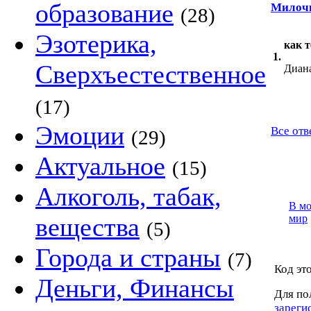
образование
Милоч
(28)
Эзотерика,
как т
1.
Сверхъестественное
Диан
(17)
Эмоции
Все отв
(29)
Актуальное
(15)
Алкоголь, табак,
В м
вещества
мир
(5)
Города и страны
(7)
Код это
Деньги, Финансы
Для по
зареги