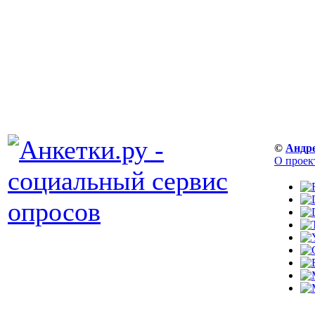
©
Андр
О проек