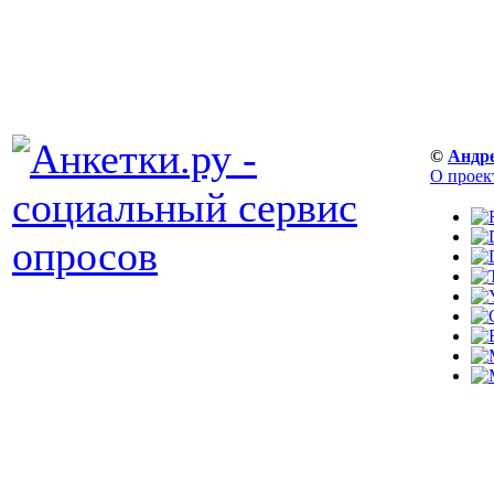
©
Андр
О проек