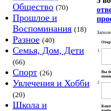
5 в
Общество
(70)
отв
Прошлое и
про
Воспоминания
(18)
Заполн
Разное
(40)
Откр
Семья, Дом, Дети
1.
(66)
Спорт
(26)
Вы б
помо
Увлечения и Хобби
2.
(20)
Школа и
Како
изоб