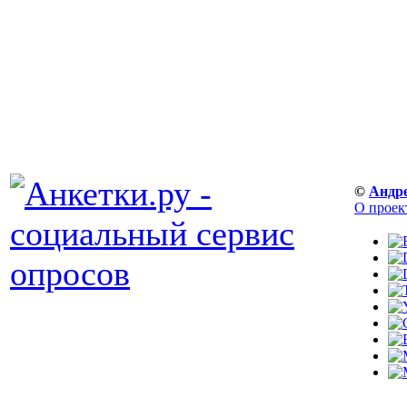
©
Андр
О проек