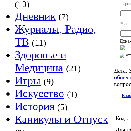
(13)
Парол
Дневник
(7)
Ник
Журналы, Радио,
ТВ
(11)
Докаж
Здоровье и
Медицина
(21)
Дата:
3
общес
Игры
(9)
вопро
Искусство
(1)
В м
История
(5)
Каникулы и Отпуск
Код э
Для п