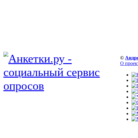
©
Андр
О проек