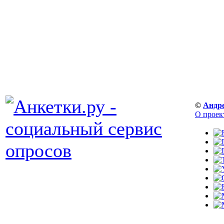
©
Андр
О проек