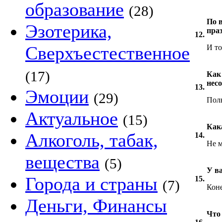
образование
(28)
По 
Эзотерика,
пра
12.
Сверхъестественное
И то
(17)
Как
нес
13.
Эмоции
(29)
Полн
Актуальное
(15)
Как
Алкоголь, табак,
14.
Не м
вещества
(5)
У в
Города и страны
15.
(7)
Коне
Деньги, Финансы
Что