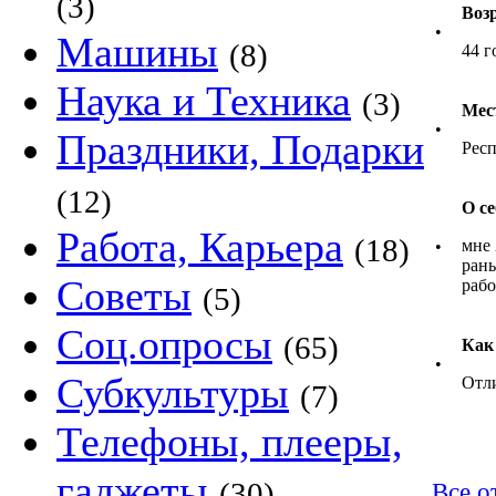
(3)
Воз
•
Машины
(8)
44 г
Наука и Техника
(3)
Мес
•
Праздники, Подарки
Респ
(12)
О се
Работа, Карьера
(18)
мне 
•
рань
Советы
раб
(5)
Соц.опросы
(65)
Как
•
Субкультуры
Отл
(7)
Телефоны, плееры,
гаджеты
(30)
Все о