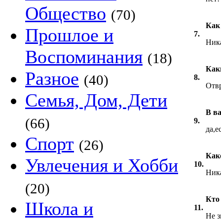
Общество
(70)
Как
Прошлое и
7.
Ника
Воспоминания
(18)
Как
Разное
(40)
8.
Отв
Семья, Дом, Дети
В в
(66)
9.
да,е
Спорт
(26)
Как
Увлечения и Хобби
10.
Ника
(20)
Кто
Школа и
11.
Не з