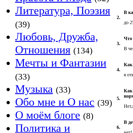
Литература, Поэзия
В к
2.
(39)
до 2
Любовь, Дружба,
Что
3.
Отношения
(134)
В че
Мечты и Фантазии
Как
4.
(33)
я от
Музыка
(33)
Как
нор
Обо мне и О нас
5.
(39)
Нет,
О моём блоге
(8)
В д
Политика и
6.
нет!