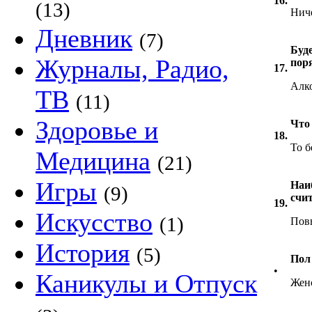
16.
(13)
Ниче
Дневник
(7)
Буд
Журналы, Радио,
пор
17.
Алко
ТВ
(11)
Здоровье и
Что
18.
То б
Медицина
(21)
Игры
Наи
(9)
счи
19.
Искусство
(1)
Пов
История
(5)
Пол
•
Каникулы и Отпуск
Жен