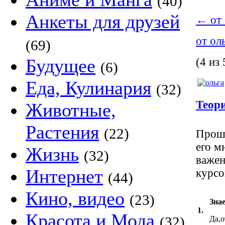
(40)
Анкеты для друзей
←
от 
от ол
(69)
Будущее
(4 из 
(6)
Еда, Кулинария
(32)
Теори
Животные,
Растения
(22)
Прошу
его м
Жизнь
(32)
важен
Интернет
курсо
(44)
Кино, видео
(23)
Знае
1.
Красота и Мода
(32)
Да,о