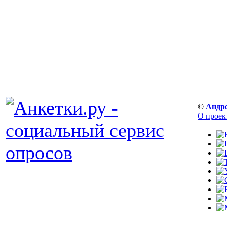
©
Андр
О проек